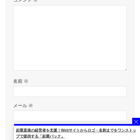
名前
※
メール
※
サイト
起業直後の経営者を支援！Webサイトからロゴ・名刺までをワンストッ
プで提供する「起業パック」